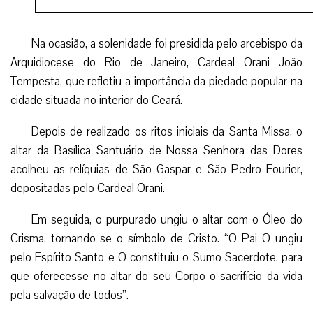
Em seguida, o purpurado ungiu o altar com o Óleo do
Crisma, tornando-se o símbolo de Cristo. “O Pai O ungiu
pelo Espírito Santo e O constituiu o Sumo Sacerdote, para
que oferecesse no altar do seu Corpo o sacrifício da vida
pela salvação de todos”.
A incensação do altar da Basílica, considerado o
sacrifício de Cristo, bem como as orações dos fiéis deram
prosseguimento aos ritos.
O revestimento do altar ficou sob responsabilidade da
Irmã Annette Dumoulin e da devota Rosalva Conceição.
O ato ressalta o altar cristão como a mesa do banquete
sacrificial, onde todos os fiéis se aproximam com alegria,
para se alimentarem do alimento divino, o Corpo e o
Sangue de Cristo imolado.