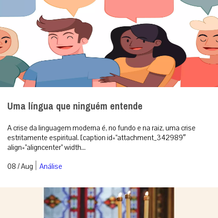
|
08 / Aug
Análise
Como surgiu o costume de usar velas para a
Missa?
Conforme determina a Instrução Geral do Missal Romano no n.º
117, em qualquer Missa devem estar acesas, no mínimo, duas