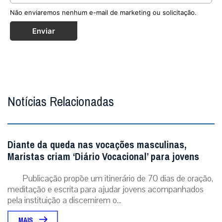
Maristas criam ‘Diário Vocacional’ para jovens
Publicação propõe um itinerário de 70 dias de oração,
meditação e escrita para ajudar jovens acompanhados
pela instituição a discernirem o...
MAIS
Cristo Redentor ganha selo especial em
contagem regressiva para os 100 anos
Selo ‘Rumo aos 100 Anos’ abre a contagem
regressiva para o centenário do símbolo nacional,
celebrado em outubro de 2031. Rio de Janeiro (31/07/...
MAIS
ÚLTIMAS NOTÍCIAS