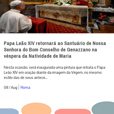
|
08 / Aug
Roma
Uma língua que ninguém entende
A crise da linguagem moderna é, no fundo e na raiz, uma crise
estritamente espiritual. [caption id=”attachment_342989″
align=”aligncenter” width...