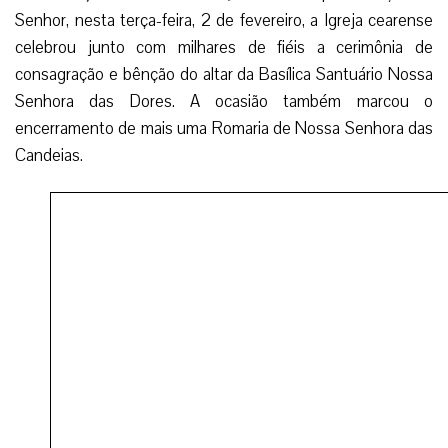
Senhor, nesta terça-feira, 2 de fevereiro, a Igreja cearense
celebrou junto com milhares de fiéis a cerimônia de
consagração e bênção do altar da Basílica Santuário Nossa
Senhora das Dores. A ocasião também marcou o
encerramento de mais uma Romaria de Nossa Senhora das
Candeias.
Na ocasião, a solenidade foi presidida pelo arcebispo da
Arquidiocese do Rio de Janeiro, Cardeal Orani João
Tempesta, que refletiu a importância da piedade popular na
cidade situada no interior do Ceará.
Depois de realizado os ritos iniciais da Santa Missa, o
altar da Basílica Santuário de Nossa Senhora das Dores
acolheu as relíquias de São Gaspar e São Pedro Fourier,
depositadas pelo Cardeal Orani.