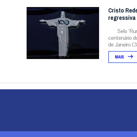
Cristo Red
regressiva
Selo ‘Ru
centenário d
de Janeiro (31
MAIS