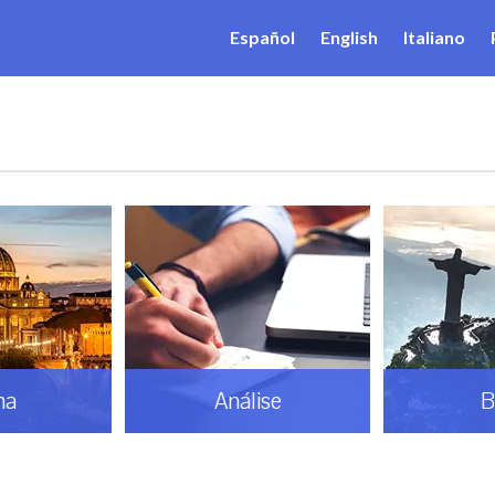
Español
English
Italiano
ma
Análise
B