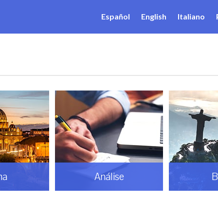
Español
English
Italiano
ise
Brasil
Do