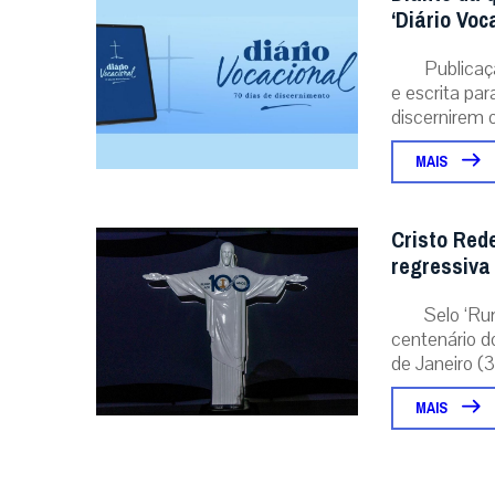
‘Diário Voc
Publicaç
e escrita pa
discernirem o.
MAIS
Cristo Red
regressiva
Selo ‘Ru
centenário d
de Janeiro (31
MAIS