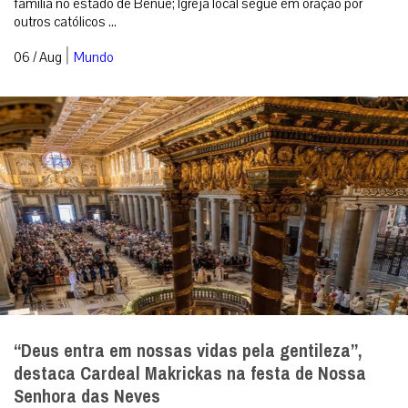
família no estado de Benue; Igreja local segue em oração por
outros católicos ...
|
06 / Aug
Mundo
“Deus entra em nossas vidas pela gentileza”,
destaca Cardeal Makrickas na festa de Nossa
Senhora das Neves