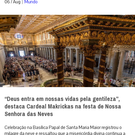
|
06 / Aug
Mundo
“Deus entra em nossas vidas pela gentileza”,
destaca Cardeal Makrickas na festa de Nossa
Senhora das Neves
Celebração na Basílica Papal de Santa Maria Maior registrou o
milagre da neve e ressaltou que a misericórdia divina continua a