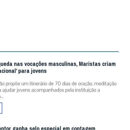
queda nas vocações masculinas, Maristas criam
acional’ para jovens
ão propõe um itinerário de 70 dias de oração, meditação
ra ajudar jovens acompanhados pela instituição a
..
entor ganha selo especial em contagem