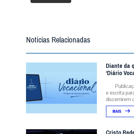
Notícias Relacionadas
Diante da 
‘Diário Voc
Publicaç
e escrita pa
discernirem o.
MAIS
Cristo Red