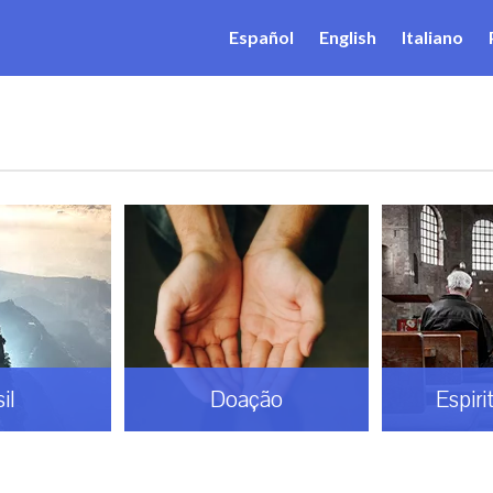
Español
English
Italiano
il
Doação
Espiri