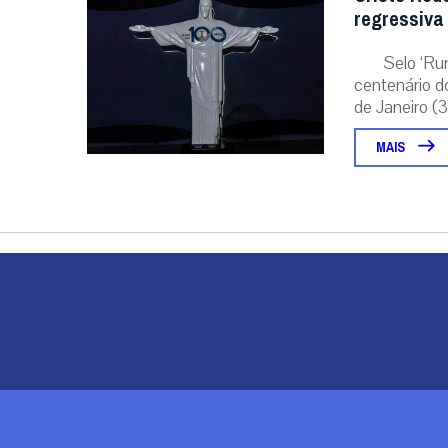
regressiva
Selo ‘Ru
centenário d
de Janeiro (31
MAIS