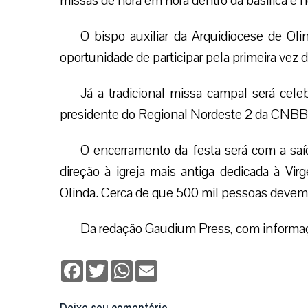
missas de hora em hora dentro da basílica e 
O bispo auxiliar da Arquidiocese de Ol
oportunidade de participar pela primeira vez d
Já a tradicional missa campal será cel
presidente do Regional Nordeste 2 da CNBB
O encerramento da festa será com a saí
direção à igreja mais antiga dedicada à Vi
Olinda. Cerca de que 500 mil pessoas devem p
Da redação Gaudium Press, com informaç
Facebook
Twitter
WhatsApp
Email