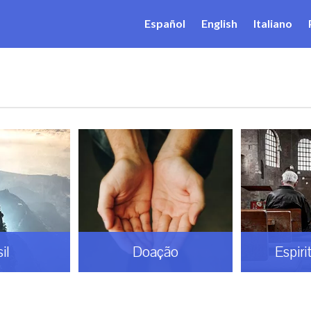
Español
English
Italiano
il
Doação
Espiri