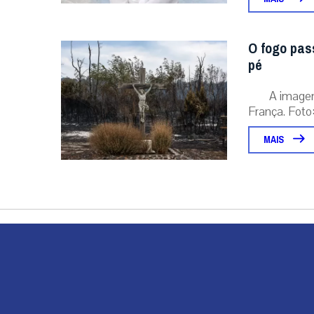
O fogo pas
pé
A image
França. Foto:
MAIS