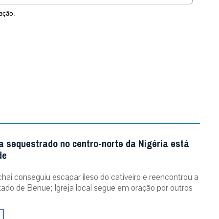
ação.
a sequestrado no centro-norte da Nigéria está
de
chai conseguiu escapar ileso do cativeiro e reencontrou a
stado de Benue; Igreja local segue em oração por outros