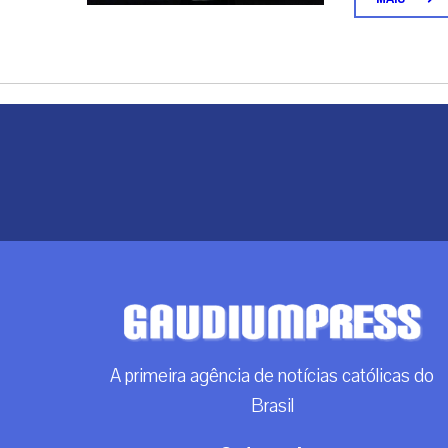
Selo ‘Ru
centenário d
de Janeiro (31
MAIS