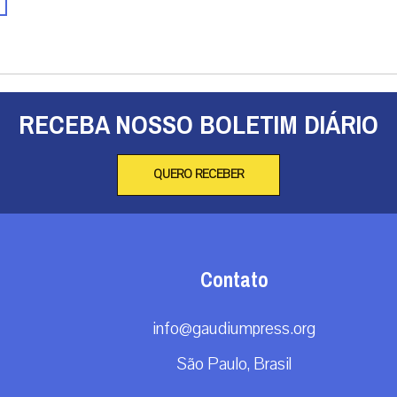
mo aos 100 Anos’ abre a contagem regressiva para o
o símbolo nacional, celebrado em outubro de 2031. Rio
/07/...
RECEBA NOSSO BOLETIM DIÁRIO
QUERO RECEBER
Contato