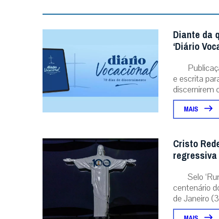
Notícias Relacionadas
Diante da 
‘Diário Voc
Publicaç
e escrita pa
discernirem o.
MAIS
Cristo Red
regressiva