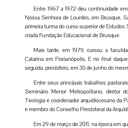
Com o lema “Ide para a vinha”, ingress
Seminário de Antônio Carlos em 1965, com 
anos. Lá, completou seus estudos primários.
Entre 1967 a 1972 deu continuidad
estudos no Seminário Menor Metropolit
Senhora de Lourdes, em Brusque, Santa 
Depois, de 1973 a 1975 fez parte da prime
cursando disciplinas de Filosofia, na recém
Mais tarde, em 1979, cursou a faculda
Catarina em Florianópolis. E no final daq
seguida, presbítero, em 30 de junho do mes
Entre seus principais trabalhos pastora
Seminário Menor Metropolitano, diretor