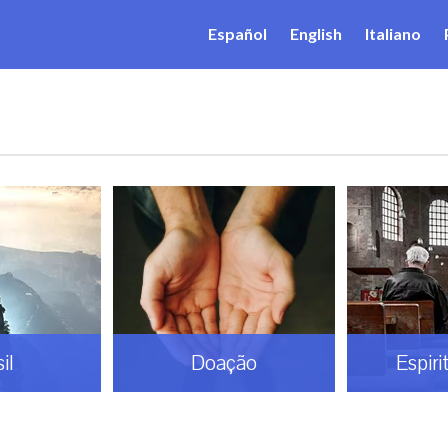
Español
English
Italiano
il
Doação
Espiri