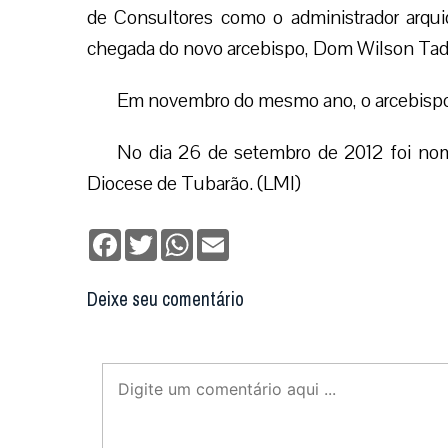
Teologia e coordenador arquidiocesano da Pa
e membro do Conselho Presbiteral da Arquidi
Em 29 de março de 2011, na época em que
de Consultores como o administrador arquid
chegada do novo arcebispo, Dom Wilson Tad
Em novembro do mesmo ano, o arcebispo
No dia 26 de setembro de 2012 foi no
Diocese de Tubarão. (LMI)
Facebook
Twitter
WhatsApp
Email
Deixe seu comentário