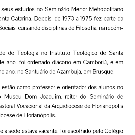
ou no Pré-
apenas 12
e em seus
ano Nossa
Catarina.
ira turma do curso superior de Estudos Sociais,
-criada Fundação Educacional de Brusque.
de de Teologia no Instituto Teológico de Santa
uele ano, foi ordenado diácono em Camboriú, e em
mo ano, no Santuário de Azambuja, em Brusque.
is estão como professor e orientador dos alunos no
 do Museu Dom Joaquim, reitor do Seminário de