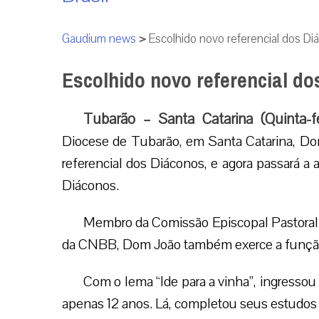
Gaudium news
>
Escolhido novo referencial dos Di
Escolhido novo referencial do
Tubarão – Santa Catarina (Quinta-fe
Diocese de Tubarão, em Santa Catarina, D
referencial dos Diáconos, e agora passará a 
Diáconos.
Membro da Comissão Episcopal Pastora
Ministérios Ordenados e a Vida Consagrada
Dom João também exerce a função de pres
Regional Sul 4 da Conferência.