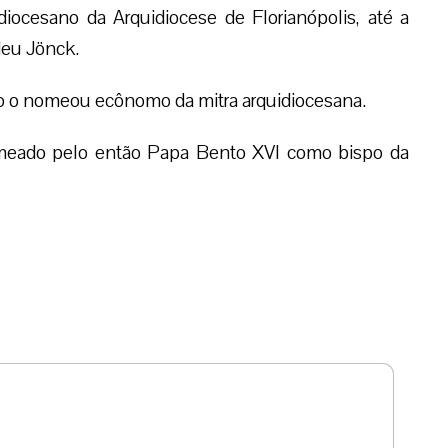
storal Vocacional da Arquidiocese de Florianópolis
ocese de Florianópolis.
 a sede estava vacante, foi escolhido pelo Colégio
iocesano da Arquidiocese de Florianópolis, até a
eu Jönck.
 o nomeou ecônomo da mitra arquidiocesana.
meado pelo então Papa Bento XVI como bispo da