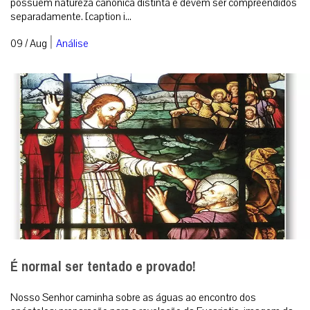
possuem natureza canônica distinta e devem ser compreendidos
separadamente. [caption i...
|
09 / Aug
Análise
É normal ser tentado e provado!
Nosso Senhor caminha sobre as águas ao encontro dos