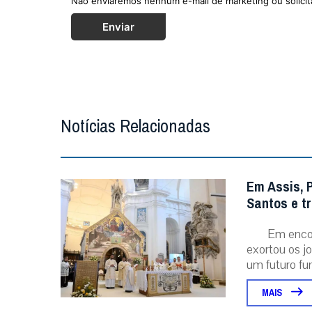
Não enviaremos nenhum e-mail de marketing ou solicit
Enviar
Notícias Relacionadas
Em Assis, 
Santos e t
Em encon
exortou os j
um futuro fu
MAIS