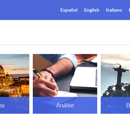
Español
English
Italiano
ma
Análise
B