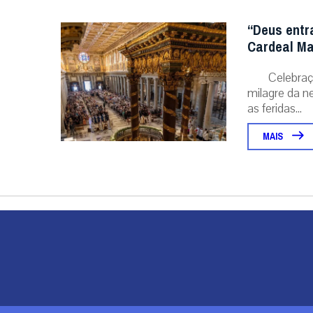
“Deus entr
Cardeal Ma
Celebraç
milagre da ne
as feridas...
MAIS