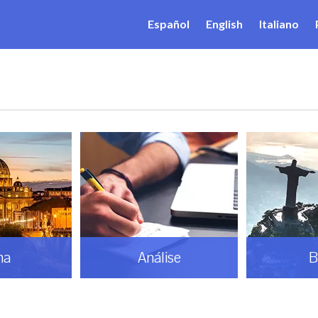
Español
English
Italiano
ma
Análise
B