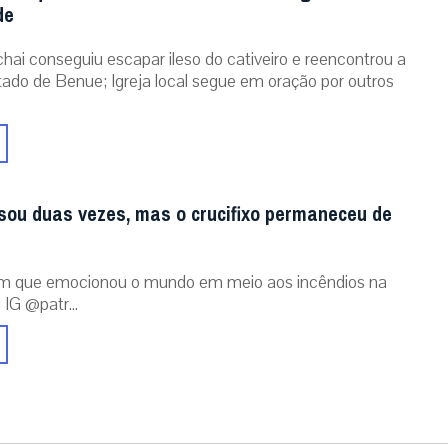
de
chai conseguiu escapar ileso do cativeiro e reencontrou a
stado de Benue; Igreja local segue em oração por outros
sou duas vezes, mas o crucifixo permaneceu de
m que emocionou o mundo em meio aos incêndios na
 IG @patr...