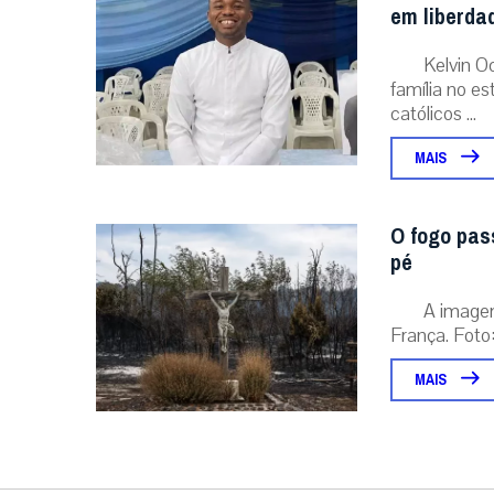
em liberda
Kelvin O
família no e
católicos ...
MAIS
O fogo pas
pé
A image
França. Foto:
MAIS