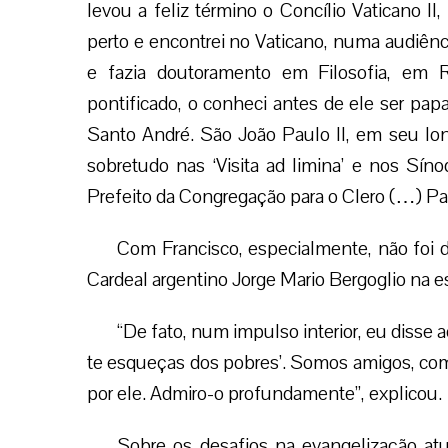
levou a feliz término o Concílio Vaticano II,
perto e encontrei no Vaticano, numa audiên
e fazia doutoramento em Filosofia, em 
pontificado, o conheci antes de ele ser pap
Santo André. São João Paulo II, em seu lon
sobretudo nas ‘Visita ad limina’ e nos S
Prefeito da Congregação para o Clero (…) Par
Com Francisco, especialmente, não foi di
Cardeal argentino Jorge Mario Bergoglio na 
“De fato, num impulso interior, eu disse 
te esqueças dos pobres’. Somos amigos, c
por ele. Admiro-o profundamente”, explicou.
Sobre os desafios na evangelização atu