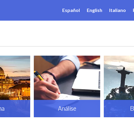
Español
English
Italiano
ma
Análise
B