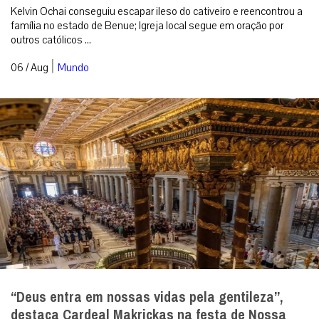
Kelvin Ochai conseguiu escapar ileso do cativeiro e reencontrou a
família no estado de Benue; Igreja local segue em oração por
outros católicos ...
|
06 / Aug
Mundo
“Deus entra em nossas vidas pela gentileza”,
destaca Cardeal Makrickas na festa de Nossa