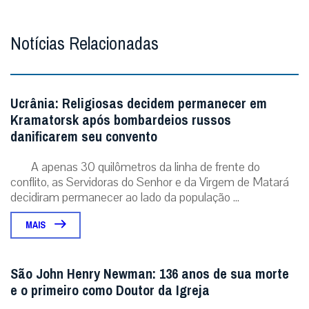
A apenas 30 quilômetros da linha de frente do
conflito, as Servidoras do Senhor e da Virgem de Matará
decidiram permanecer ao lado da população ...
MAIS
São John Henry Newman: 136 anos de sua morte
e o primeiro como Doutor da Igreja
Neste 11 de agosto, celebra-se pela primeira vez o
aniversário da morte do cardeal converso já como Doutor
da Igreja Universal, título que o Papa...
MAIS
ÚLTIMAS NOTÍCIAS