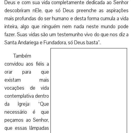
Deus e com sua vida completamente dedicada ao Senhor
descobriram nEle, que só Deus preenche as aspirações
mais profundas do ser humano e desta forma cumula a vida
inteira, algo que ninguém nem nada neste mundo pode
fazer. Suas vidas são um testemunho vivo do que nos diz a
Santa Andariega e Fundadora, só Deus basta”.
Também convidou aos fiéis a orar para que existam
mais vocações de vida contemplativa dentro da Igreja:
“Que necessário é que peçamos ao Senhor, que essas
lâmpadas acesas que são nossos mosteiros sejam
abençoados pelo Senhor com novas vocações! Os
mosteiros em uma Diocese são uma grande riqueza
espiritual que a partir do silêncio e a entrega tanto nos
oferecem”.
Por sua vez, para Dom Ginés García Beltrán, Bispo de