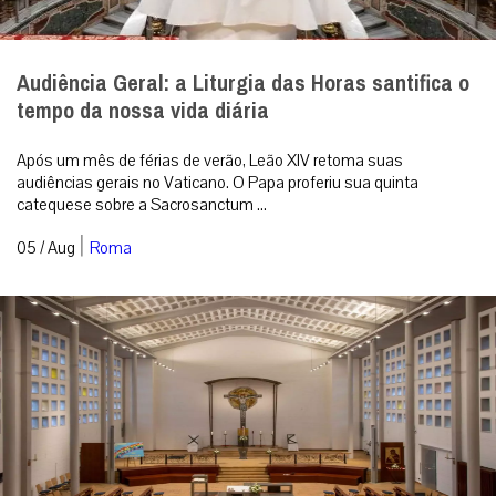
|
05 / Aug
Roma
Alemanha ecumênica ou Alemanha pós-cristã? O
dilema por trás dos altares compartilhados
A resposta para uma crise espiritual pode ser encontrada apenas
em soluções administrativas? [caption id=”attachment_342768″
align=”aligncenter...