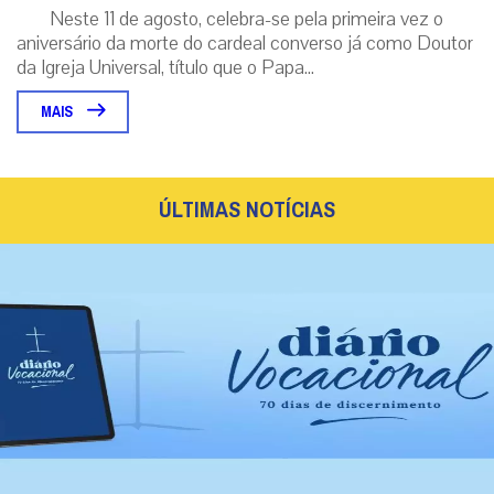
Diante da queda nas vocações masculinas,
Maristas criam ‘Diário Vocacional’ para jovens
Publicação propõe um itinerário de 70 dias de oração, meditação e
escrita para ajudar jovens acompanhados pela instituição a
discernirem o...
|
05 / Aug
Brasil