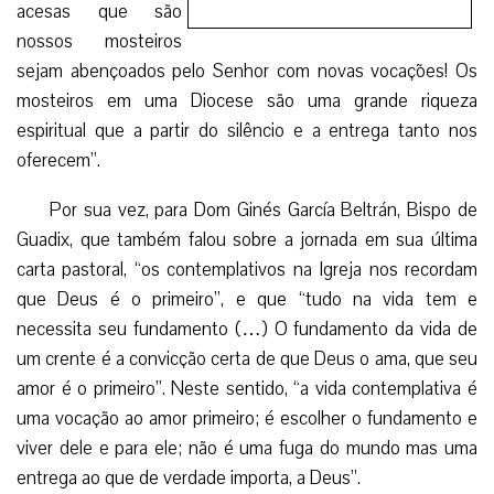
Guadix, que também falou sobre a jornada em sua última
carta pastoral, “os contemplativos na Igreja nos recordam
que Deus é o primeiro”, e que “tudo na vida tem e
necessita seu fundamento (…) O fundamento da vida de
um crente é a convicção certa de que Deus o ama, que seu
amor é o primeiro”. Neste sentido, “a vida contemplativa é
uma vocação ao amor primeiro; é escolher o fundamento e
viver dele e para ele; não é uma fuga do mundo mas uma
entrega ao que de verdade importa, a Deus”.
Durante esta jornada, além de orar pelos consagrados
à vida contemplativa, também se busca dar a conhecer
esse modo específico de vocação, dom para o mundo,
assim como motivar diversas iniciativas pastorais
encaminhadas à vida de oração e a dimensão contemplativa
das Igrejas particulares. Como já o recordou em sua carta
pastoral Dom Eusebio Hernández Sola: “a vida monástica é