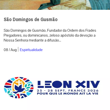
Santa Sé divulga lema e logotipo da viagem
apostólica de Leão XIV à França
Com inspiração nas catedrais góticas e no estilo Art Déco, a
identidade visual e a mensagem oficial reforçam a busca por paz
e reconciliação....
|
07 / Aug
Roma