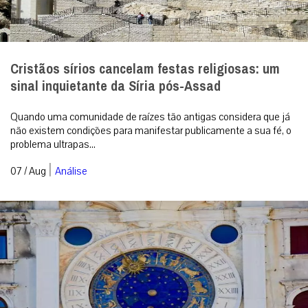
Superstição é pecado?
Quem nunca se vestiu de branco na virada do ano ou verificou se
algum horóscopo se alinhava? Sabia que isso não é permitido ao
católico? [cap...
|
07 / Aug
Espiritualidade