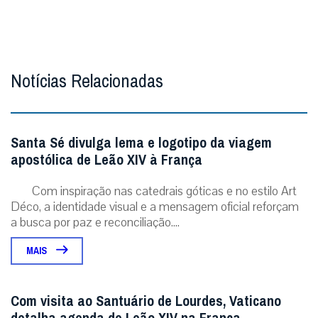
Com inspiração nas catedrais góticas e no estilo Art
Déco, a identidade visual e a mensagem oficial reforçam
a busca por paz e reconciliação....
MAIS
Com visita ao Santuário de Lourdes, Vaticano
detalha agenda de Leão XIV na França
Pontífice visitará Paris, Lourdes e Metz entre 25 e 28
de setembro, com discurso na Unesco e encontros inter-
religiosos. Cidade do Vaticano (08...
MAIS
ÚLTIMAS NOTÍCIAS