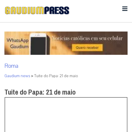
Roma
Gaudium news
>
Tuite do Papa: 21 de maio
Tuite do Papa: 21 de maio
Cidade do Vaticano (Quinta-feira, 21-05-2015,
Gaudium Press
)
“Há silêncios de Deus que só se
podem compreender olhando Jesus Crucificado.”