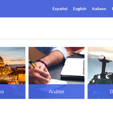
Español
English
Italiano
ma
Análise
B