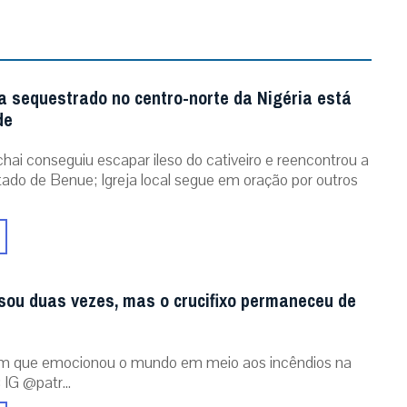
a sequestrado no centro-norte da Nigéria está
de
chai conseguiu escapar ileso do cativeiro e reencontrou a
stado de Benue; Igreja local segue em oração por outros
sou duas vezes, mas o crucifixo permaneceu de
m que emocionou o mundo em meio aos incêndios na
 IG @patr...