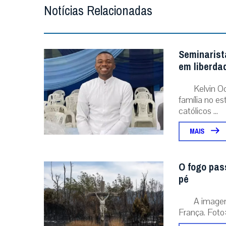
Notícias Relacionadas
Seminarist
em liberda
Kelvin O
família no e
católicos ...
MAIS
O fogo pas
pé
A image
França. Foto: