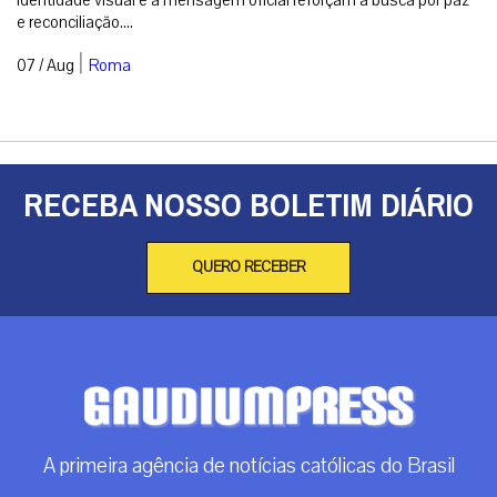
e reconciliação....
|
07 / Aug
Roma
RECEBA NOSSO BOLETIM DIÁRIO
QUERO RECEBER
A primeira agência de notícias católicas do Brasil