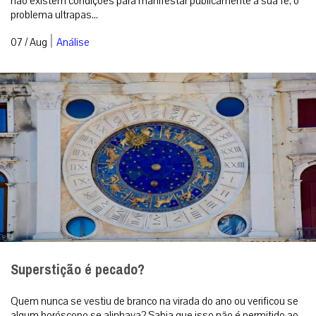
Superstição é pecado?
Quem nunca se vestiu de branco na virada do ano ou verificou se
algum horóscopo se alinhava? Sabia que isso não é permitido ao
católico? [cap...
|
07 / Aug
Espiritualidade