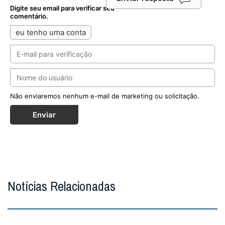
Notícias Relacionadas
Diante da queda nas vocações masculinas,
Maristas criam ‘Diário Vocacional’ para jovens
Publicação propõe um itinerário de 70 dias de oração,
meditação e escrita para ajudar jovens acompanhados
pela instituição a discernirem o...
MAIS
Cristo Redentor ganha selo especial em
contagem regressiva para os 100 anos