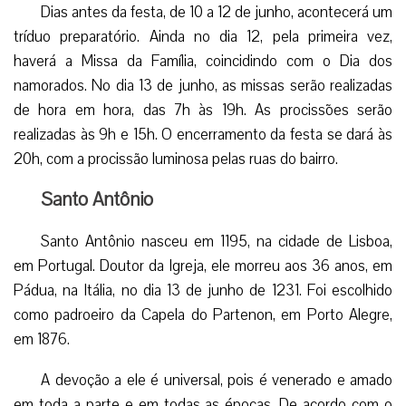
em Portugal. Doutor da Igreja, ele morreu aos 36 anos, em
Pádua, na Itália, no dia 13 de junho de 1231. Foi escolhido
como padroeiro da Capela do Partenon, em Porto Alegre,
em 1876.
A devoção a ele é universal, pois é venerado e amado
em toda a parte e em todas as épocas. De acordo com o
site da paróquia do Partenon, a atualidade de Santo
Antônio deve-se à atualidade do Evangelho que ele
conheceu, viveu, testemunhou e anunciou com sabedoria
de Mestre e ardor missionário, deixando sua herança de
santidade. (FB)
Facebook
Twitter
WhatsApp
Email