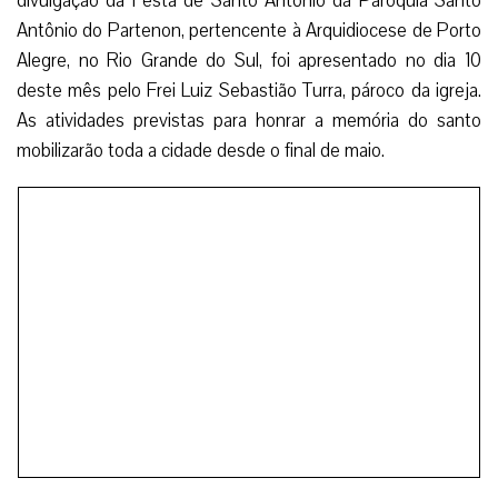
divulgação da Festa de Santo Antônio da Paróquia Santo
Antônio do Partenon, pertencente à Arquidiocese de Porto
Alegre, no Rio Grande do Sul, foi apresentado no dia 10
deste mês pelo Frei Luiz Sebastião Turra, pároco da igreja.
As atividades previstas para honrar a memória do santo
mobilizarão toda a cidade desde o final de maio.
O tema escolhida para este ano, “Com Santo Antônio,
eu sou da Paz”, faz um apelo para que cada devoto seja um
construtor da paz na sociedade. A programação das
atividades terá início no dia 24 de maio, quando a imagem
de Santo Antônio visitará o Parque Moinhos de Vento. Dias
depois, em 31 de maio, a estátua fará uma peregrinação
pelo tradicional Parque da Redenção. Na ocasião, serão
distribuídos panfletos informativos sobre a festa e será
dada a benção para os fiéis devotos.