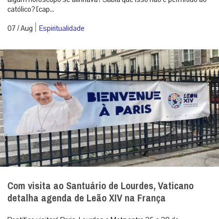
Com visita ao Santuário de Lourdes, Vaticano
detalha agenda de Leão XIV na França
Pontífice visitará Paris, Lourdes e Metz entre 25 e 28 de
setembro, com discurso na Unesco e encontros inter-religiosos.
Cidade do Vaticano (08...
|
07 / Aug
Roma
RECEBA NOSSO BOLETIM DIÁRIO
QUERO RECEBER