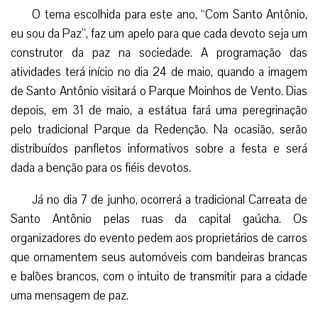
Já no dia 7 de junho, ocorrerá a tradicional Carreata de
Santo Antônio pelas ruas da capital gaúcha. Os
organizadores do evento pedem aos proprietários de carros
que ornamentem seus automóveis com bandeiras brancas
e balões brancos, com o intuito de transmitir para a cidade
uma mensagem de paz.
Dias antes da festa, de 10 a 12 de junho, acontecerá um
tríduo preparatório. Ainda no dia 12, pela primeira vez,
haverá a Missa da Família, coincidindo com o Dia dos
namorados. No dia 13 de junho, as missas serão realizadas
de hora em hora, das 7h às 19h. As procissões serão
realizadas às 9h e 15h. O encerramento da festa se dará às
20h, com a procissão luminosa pelas ruas do bairro.
Santo Antônio
Santo Antônio nasceu em 1195, na cidade de Lisboa,