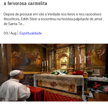
a fervorosa carmelita
Depois de procurar em vão a Verdade nos livros e nos raciocínios
filosóficos, Edith Stein a encontrou na história palpitante de amor
de Santa Te...
|
09 / Aug
Espiritualidade