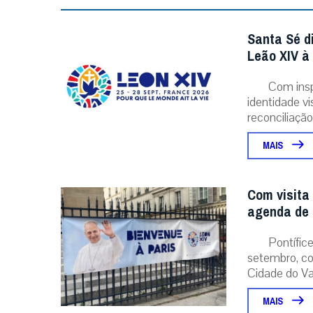
Santa Sé d
Leão XIV à
Com insp
identidade v
reconciliação..
MAIS
Com visita
agenda de 
Pontífice
setembro, co
Cidade do Vat
MAIS