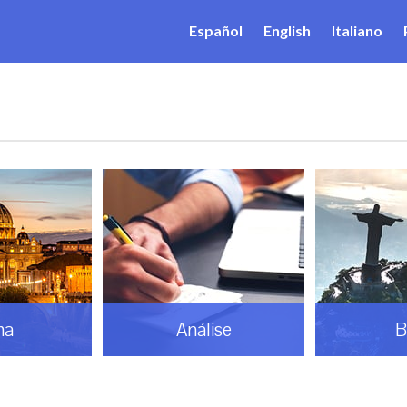
Español
English
Italiano
ma
Análise
B