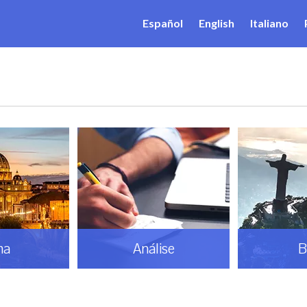
Español
English
Italiano
ma
Análise
B