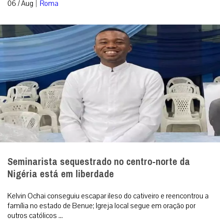
Em Assis, Papa Leão XIV convoca os jovens a
serem novos Santos e transformar o mundo
Em encontro com a Juventude Franciscana em Assis, o Pontífice
exortou os jovens a superarem o medo e a resignação,
construindo um futuro fundamen...
|
06 / Aug
Roma