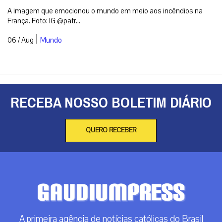
O fogo passou duas vezes, mas o crucifixo
permaneceu de pé
A imagem que emocionou o mundo em meio aos incêndios na
França. Foto: IG @patr...
|
06 / Aug
Mundo