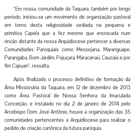
Nesta ocasião, a Celebração Eucarística será presidida
pelo Arcebispo Dom José Antonio Aparecido Tosi Marques,
que também empossará o Padre Helano Samy da Silva
Holanda como o primeiro pároco da igreja.
Segundo nota publicada pelo site da Arquidiocese de
Fortaleza, as comunidades cearenses celebram há anos a
Festa de Nossa Senhora da Imaculada Conceição “devido à
grande difusão dessa devoção de origem pré-colonial que
encontrou fértil chão nas terras cearenses”.
“Em nossa comunidade da Taquara, também por longo
período, iniciou-se um movimento de organização pastoral
em torno desta religiosidade sediada na pequena e
primitiva Capela que a fez mesmo que encravada num
rincão distante da nossa Arquidiocese pertencer a diversas