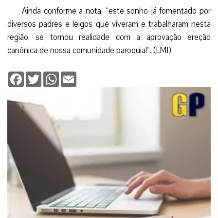
Comunidades Paroquiais como Messejana, Maranguape,
Parangaba, Bom Jardim, Pajuçara, Maracanaú, Caucaia e por
fim Capuan”, ressalta.
Após finalizado o processo definitivo de formação da
Área Missionária da Taquara, em 12 de dezembro de 2013
como Área Pastoral de Nossa Senhora da Imaculada
Conceição, e instalado no dia 2 de janeiro de 2014 pelo
Arcebispo Dom José Antônio, houve a organização das 35
comunidades pertencentes a Arquidiocese para realizar o
pedido de criação canônica da futura paróquia.
Ainda conforme a nota, “este sonho já fomentado por
diversos padres e leigos que viveram e trabalharam nesta
região, se tornou realidade com a aprovação ereção
canônica de nossa comunidade paroquial”. (LMI)