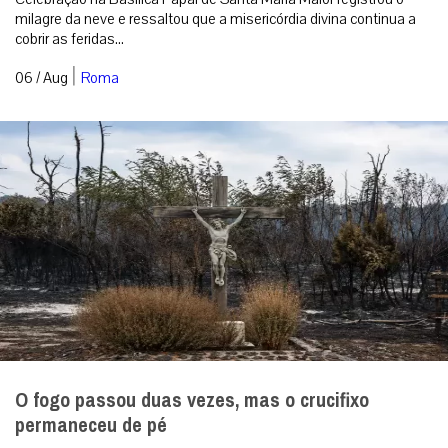
“Deus entra em nossas vidas pela gentileza”,
destaca Cardeal Makrickas na festa de Nossa
Senhora das Neves
Celebração na Basílica Papal de Santa Maria Maior registrou o
milagre da neve e ressaltou que a misericórdia divina continua a
cobrir as feridas...
|
06 / Aug
Roma