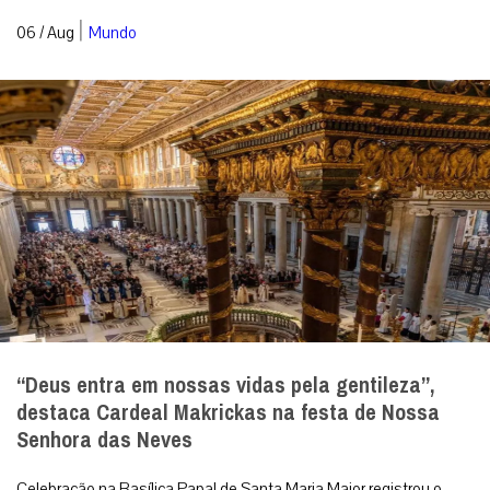
Seminarista sequestrado no centro-norte da
Nigéria está em liberdade
Kelvin Ochai conseguiu escapar ileso do cativeiro e reencontrou a
família no estado de Benue; Igreja local segue em oração por
outros católicos ...
|
06 / Aug
Mundo