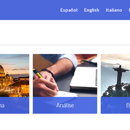
Español
English
Italiano
ma
Análise
B