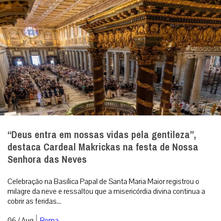
“Deus entra em nossas vidas pela gentileza”,
destaca Cardeal Makrickas na festa de Nossa
Senhora das Neves
Celebração na Basílica Papal de Santa Maria Maior registrou o
milagre da neve e ressaltou que a misericórdia divina continua a
cobrir as feridas...
|
06 / Aug
Roma