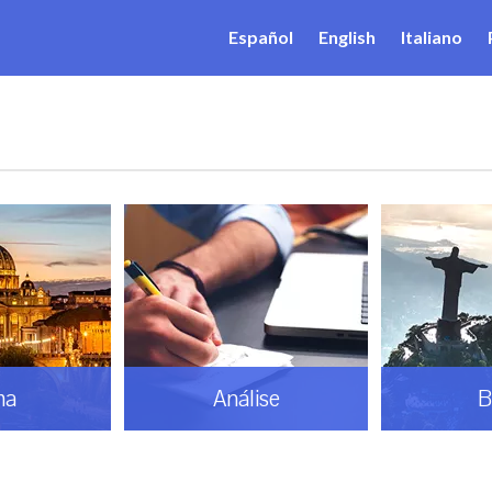
Español
English
Italiano
ma
Análise
B