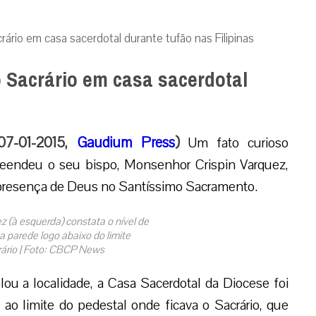
ário em casa sacerdotal durante tufão nas Filipinas
 Sacrário em casa sacerdotal
 07-01-2015,
Gaudium Press
)
Um fato curioso
eendeu o seu bispo, Monsenhor Crispin Varquez,
 presença de Deus no Santíssimo Sacramento.
 (à esquerda) constata o nível de
 parede logo abaixo do limite
rário | Foto: CBCP News
ou a localidade, a Casa Sacerdotal da Diocese foi
ao limite do pedestal onde ficava o Sacrário, que