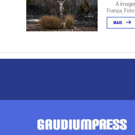
A image
França. Foto:
MAIS