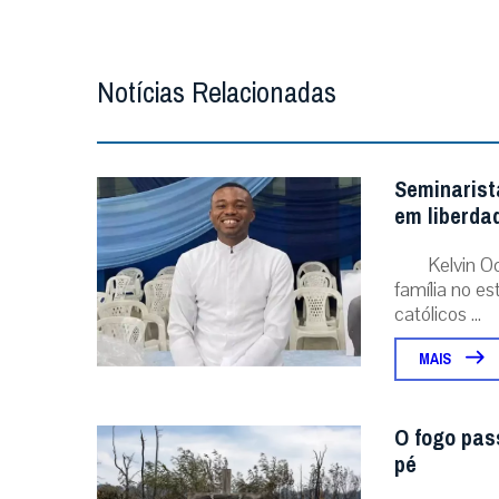
Notícias Relacionadas
Seminarist
em liberda
Kelvin O
família no e
católicos ...
MAIS
O fogo pas
pé