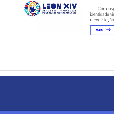
Com insp
identidade v
reconciliação..
MAIS