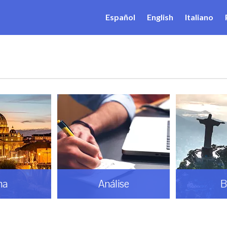
Español
English
Italiano
ma
Análise
B