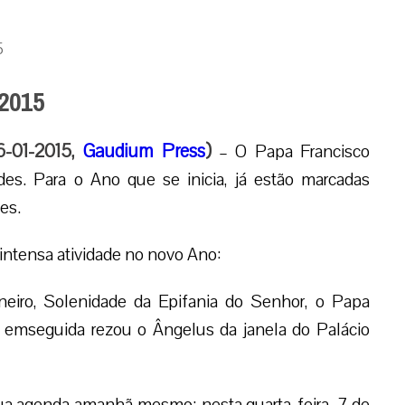
5
2015
6-01-2015,
Gaudium Press
)
– O Papa Francisco
des. Para o Ano que se inicia, já estão marcadas
es.
intensa atividade no novo Ano:
neiro, Solenidade da Epifania do Senhor, o Papa
, emseguida rezou o Ângelus da janela do Palácio
sua agenda amanhã mesmo: nesta quarta-feira, 7 de