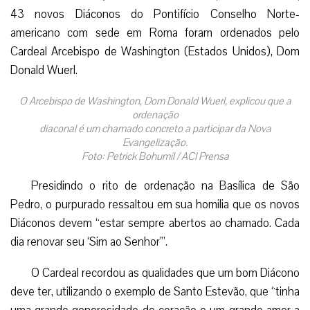
43 novos Diáconos do Pontifício Conselho Norte-
americano com sede em Roma foram ordenados pelo
Cardeal Arcebispo de Washington (Estados Unidos), Dom
Donald Wuerl.
O Arcebispo de Washington, Dom Donald Wuerl, explicou que a
ordenação
diaconal é um chamado concreto a participar da Nova
Evangelização.
Foto: Petrick Bohumil / ACI Prensa
Presidindo o rito de ordenação na Basílica de São
Pedro, o purpurado ressaltou em sua homilia que os novos
Diáconos devem “estar sempre abertos ao chamado. Cada
dia renovar seu ‘Sim ao Senhor'”.
O Cardeal recordou as qualidades que um bom Diácono
deve ter, utilizando o exemplo de Santo Estevão, que “tinha