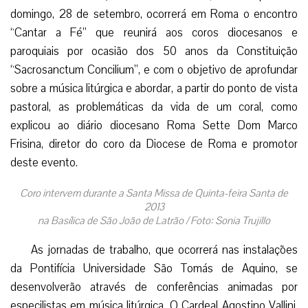
domingo, 28 de setembro, ocorrerá em Roma o encontro
“Cantar a Fé” que reunirá aos coros diocesanos e
paroquiais por ocasião dos 50 anos da Constituição
“Sacrosanctum Concilium”, e com o objetivo de aprofundar
sobre a música litúrgica e abordar, a partir do ponto de vista
pastoral, as problemáticas da vida de um coral, como
explicou ao diário diocesano Roma Sette Dom Marco
Frisina, diretor do coro da Diocese de Roma e promotor
deste evento.
Coro intervem durante a Santa Missa de Quinta-feira Santa de
2013
na Basílica de São João de Latrão / Foto: Sonia Trujillo
As jornadas de trabalho, que ocorrerá nas instalações
da Pontifícia Universidade São Tomás de Aquino, se
desenvolverão através de conferências animadas por
especilistas em música litúrgica. O Cardeal Agostino Vallini,