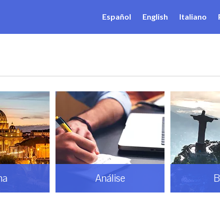
Español
English
Italiano
ma
Análise
B