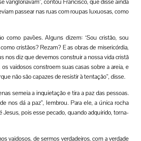
e vangloriavam”, contou Francisco, que disse ainda
 deviam passear nas ruas com roupas luxuosas, como
ão como pavões. Alguns dizem: ‘Sou cristão, sou
a como cristãos? Rezam? E as obras de misericórdia,
s nos diz que devemos construir a nossa vida cristã
, os vaidosos constroem suas casas sobre a areia, e
que não são capazes de resistir à tentação”, disse.
nas semeia a inquietação e tira a paz das pessoas.
e nos dá a paz”, lembrou. Para ele, a única rocha
é Jesus, pois esse pecado, quando adquirido, torna-
os vaidosos, de sermos verdadeiros, com a verdade