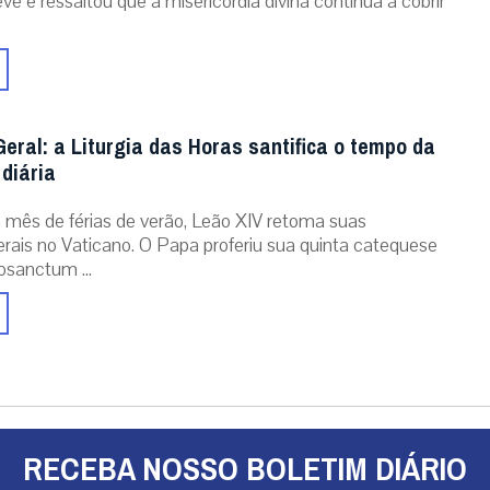
ve e ressaltou que a misericórdia divina continua a cobrir
eral: a Liturgia das Horas santifica o tempo da
diária
mês de férias de verão, Leão XIV retoma suas
erais no Vaticano. O Papa proferiu sua quinta catequese
osanctum ...
RECEBA NOSSO BOLETIM DIÁRIO