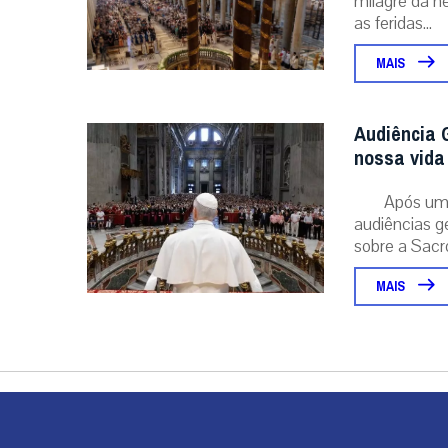
milagre da ne
as feridas...
MAIS
Audiência G
nossa vida 
Após um 
audiências g
sobre a Sacr
MAIS