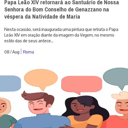
Uma língua que ninguém entende
A crise da linguagem moderna é, no fundo e na raiz, uma crise
estritamente espiritual. [caption id=”attachment_342989″
align=”aligncenter” width...
|
08 / Aug
Análise