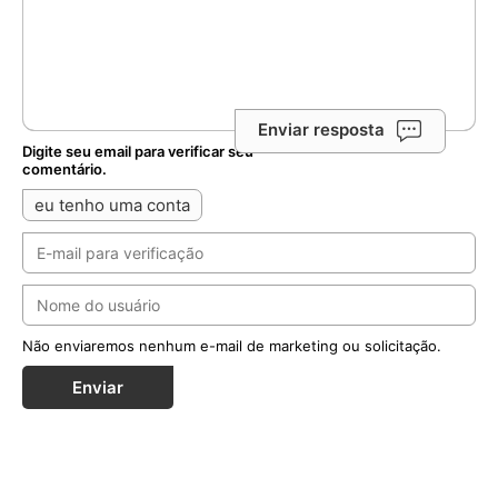
Enviar
Notícias Relacionadas
Diante da queda nas vocações masculinas,
Maristas criam ‘Diário Vocacional’ para jovens
Publicação propõe um itinerário de 70 dias de oração,
meditação e escrita para ajudar jovens acompanhados
pela instituição a discernirem o...
MAIS