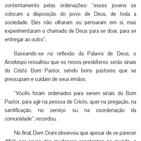
Pastor, para agir na pessoa de Cristo, quer na pregação, na
santificação, no serviço ou na coordenação da
comunidade”, recordou.
No final, Dom Orani observou que apesar de se parecer
difícil, por causa das mudanças constantes no mundo, o
Senhor permaneceu-se fiel e os contemplou com a
ordenação.
“Temos certeza que o Senhor, que conduziu vocês
através da história, continuará a conduzir no futuro.
Confiem no Senhor, se entreguem, como já fazem, para
servir o povo como bons pastores”, declarou. (LMI)
Da redação Gaudium Press, com informações
Arquidiocese do Rio de Janeiro
Facebook
Twitter
WhatsApp
Email