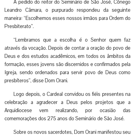
celebração a agradecer a Deus pelos projetos que a
Arquidiocese vem realizando, por ocasião das
comemorações dos 275 anos do Seminário de São José.
Sobre os novos sacerdotes, Dom Orani manifestou seu
contentamento pelas ordenações: “esses jovens se
colocam a disposição do povo de Deus, de toda a
sociedade. Eles não olharam ou pensaram em si, mas
experimentaram o chamado de Deus para se doar, para se
entregar ao outro”.
Baseando-se na reflexão da Palavra de Deus, o
Arcebispo ressaltou que os novos presbíteros serão sinais
do Cristo Bom Pastor, sendo bons pastores que se
preocupam e cuidam de seus irmãos.
“Vocês foram ordenados para serem sinais do Bom