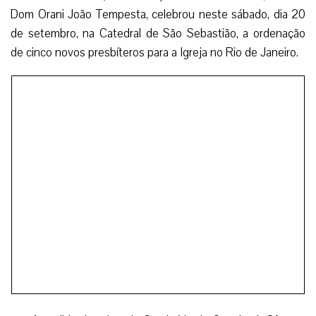
Dom Orani João Tempesta, celebrou neste sábado, dia 20
de setembro, na Catedral de São Sebastião, a ordenação
de cinco novos presbíteros para a Igreja no Rio de Janeiro.
A pedido do reitor do Seminário de São José, Cônego
Leandro Câmara, o purpurado respondeu da seguinte
maneira: “Escolhemos esses nossos irmãos para Ordem do
Presbiterato”.
“Lembramos que a escolha é o Senhor quem faz
através da vocação. Depois de contar a oração do povo de
Deus e dos estudos acadêmicos, em todos os âmbitos da
formação, esses jovens são discernidos e confirmados pela
Igreja, sendo ordenados para servir povo de Deus como
presbíteros”, disse Dom Orani.
Logo depois, o Cardeal convidou os fiéis presentes na