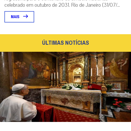
Papa Leão XIV retornará ao Santuário de Nossa
Senhora do Bom Conselho de Genazzano na
véspera da Natividade de Maria
Nesta ocasião, será inaugurada uma pintura que retrata o Papa
Leão XIV em oração diante da imagem da Virgem, no mesmo
estilo das de seus antece...
|
08 / Aug
Roma