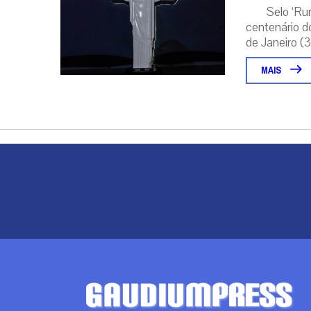
Selo ‘Ru
centenário d
de Janeiro (31
MAIS