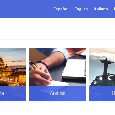
Español
English
Italiano
ma
Análise
B