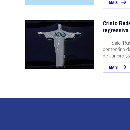
centenário d
de Janeiro (31
MAIS