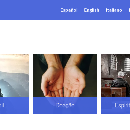
Español
English
Italiano
l
Doação
Espirit