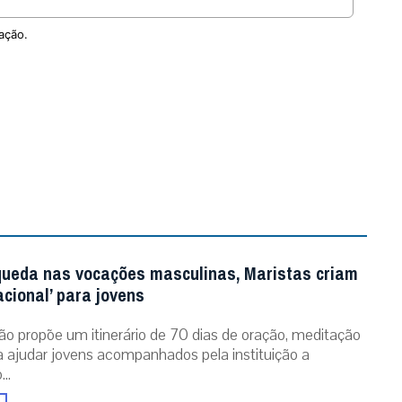
queda nas vocações masculinas, Maristas criam
acional’ para jovens
ão propõe um itinerário de 70 dias de oração, meditação
ra ajudar jovens acompanhados pela instituição a
..
entor ganha selo especial em contagem
 para os 100 anos
mo aos 100 Anos’ abre a contagem regressiva para o