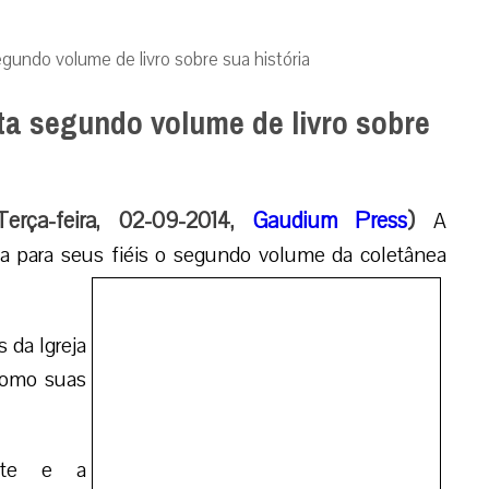
gundo volume de livro sobre sua história
ta segundo volume de livro sobre
erça-feira, 02-09-2014,
Gaudium Press
)
A
za para seus fiéis o segundo volume da coletânea
s da Igreja mineira no campo da evangelização, bem
Evangelização” rememorará as reuniões feitas pela
s acontecimentos de maior repercussão, como o