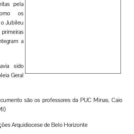
stória das primeiras paróquias e o histórico das
.
do apresentado em julho deste ano, naAssembleia
ocumento são os professores da PUC Minas, Caio
MI)
ões Arquidiocese de Belo Horizonte