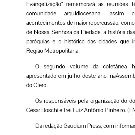
Jubileu de Nossa Senhora da Piedade, a hi
cidades que integram a Região Metropolitana
O segundo volume da coletânea havia si
Geral do Clero.
Os responsáveis pela organização do d
César Boschi e frei Luiz Antônio Pinheiro. (L
Da redação Gaudium Press, com informaç
Facebook
Twitter
WhatsApp
Email
Deixe seu comentário