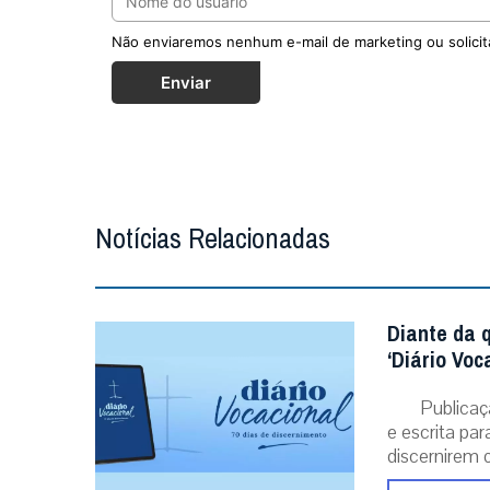
Notícias Relacionadas
Diante da 
‘Diário Voc
Publicaç
e escrita pa
discernirem o.
MAIS
Cristo Red
regressiva
Selo ‘Ru