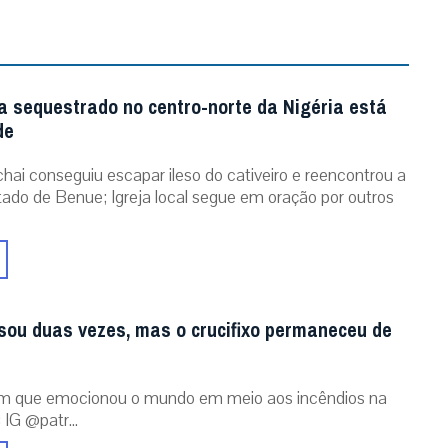
a sequestrado no centro-norte da Nigéria está
de
chai conseguiu escapar ileso do cativeiro e reencontrou a
stado de Benue; Igreja local segue em oração por outros
sou duas vezes, mas o crucifixo permaneceu de
m que emocionou o mundo em meio aos incêndios na
 IG @patr...