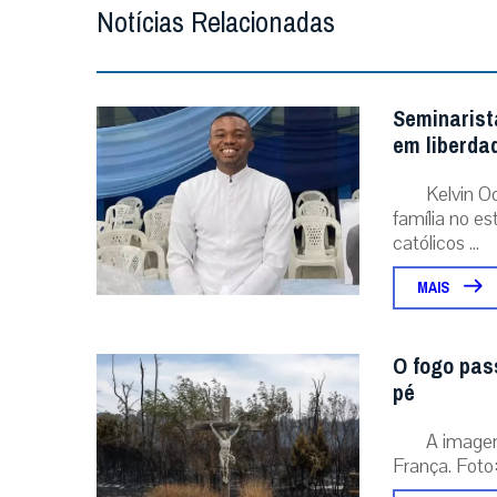
Notícias Relacionadas
Seminarist
em liberda
Kelvin O
família no e
católicos ...
MAIS
O fogo pas
pé
A image
França. Foto: