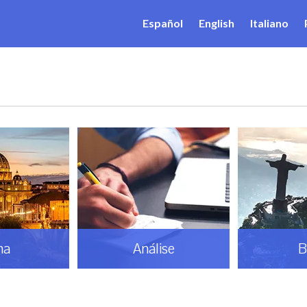
Español
English
Italiano
ma
Análise
B