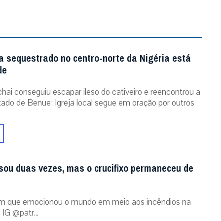
a sequestrado no centro-norte da Nigéria está
de
chai conseguiu escapar ileso do cativeiro e reencontrou a
stado de Benue; Igreja local segue em oração por outros
sou duas vezes, mas o crucifixo permaneceu de
m que emocionou o mundo em meio aos incêndios na
 IG @patr...