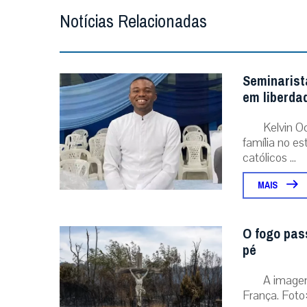
Notícias Relacionadas
Seminarist
em liberda
Kelvin O
família no e
católicos ...
MAIS
O fogo pas
pé
A image
França. Foto: