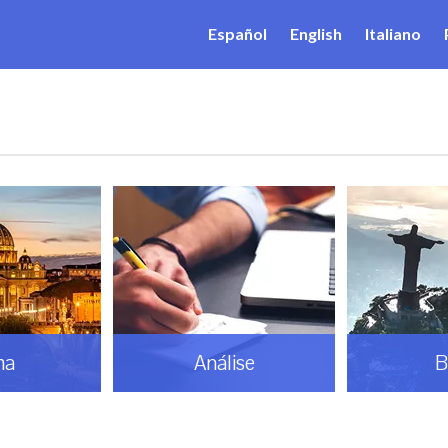
Español
English
Italiano
ma
Análise
B