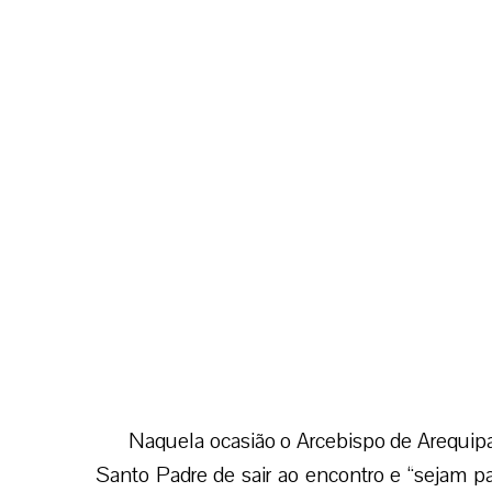
Semanal da Conferência Episcopal Peruana 
Precisamente, pensando na importânc
ferramentas para a evangelização, nos próx
Río, oferecerá o curso “As redes sociais c
seminaristas, sacerdotes, instituições ecles
peruana.
Além do impulso missionário nas ruas e
desenvolvendo em Arequipa por ocasião da “
tiveram lugar em alguns dos Decanatos da 
as paróquias do Decanato VI.
Naquela ocasião o Arcebispo de Arequip
Santo Padre de sair ao encontro e “sejam pa