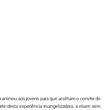
(CEP).
ia que tem os novos meios de informação como
imos dias o Arcebispo de Arequipa, Dom Javier Del
omo instrumento pastoral”, que está dirigido aos
iásticas e novas comunidades da jurisdição eclesial
 redes sociais, várias são as atividades que vem
Missão Jovem”. Entre elas as jornadas juvenis que
Arquidiocese, como a celebrada recentemente com
a animou aos jovens para que acolham o convite do
rte desta experiência evangelizadora, a vivam sem