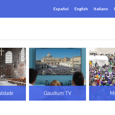
Español
English
Italiano
alidade
Gaudium TV
M