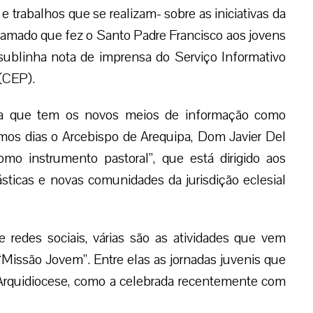
erteram no centro da ação missionária. Os jovens
Evangelho no chamado “continente digital”,
witter e Facebook, as quais se converteram em
tantes das paróquias, comunidades e movimentos
e trabalhos que se realizam- sobre as iniciativas da
 chamado que fez o Santo Padre Francisco aos jovens
 sublinha nota de imprensa do Serviço Informativo