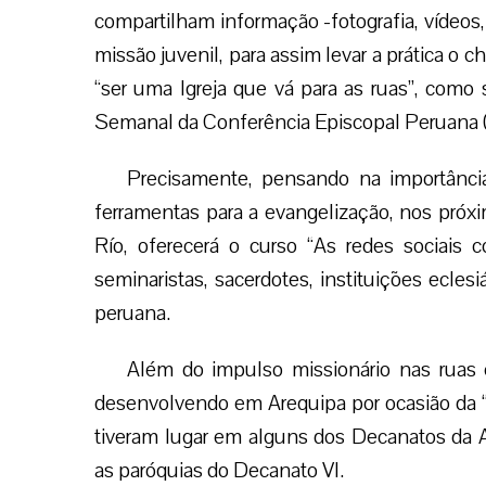
Mas não só os lugares públicos se conv
também estão anunciando a alegria do 
especialmente nas redes sociais como T
ferramentas importantes onde os represen
compartilham informação -fotografia, vídeos, 
missão juvenil, para assim levar a prática o
“ser uma Igreja que vá para as ruas”, como