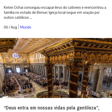
Kelvin Ochai conseguiu escapar ileso do cativeiro e reencontrou a
família no estado de Benue; Igreja local segue em oração por
outros católicos ...
|
06 / Aug
Mundo
“Deus entra em nossas vidas pela gentileza”,