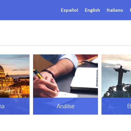
Español
English
Italiano
ma
Análise
B