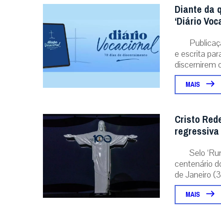
Diante da 
‘Diário Voc
Publicaç
e escrita pa
discernirem o.
MAIS
Cristo Red
regressiva
Selo ‘Ru
centenário d
de Janeiro (31
MAIS