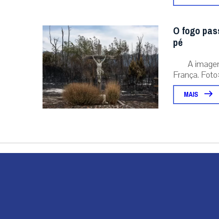
O fogo pas
pé
A image
França. Foto:
MAIS