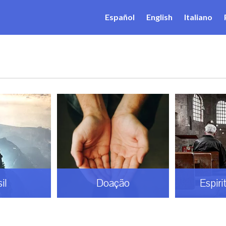
Español
English
Italiano
il
Doação
Espiri