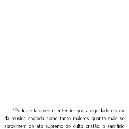
“Pode-se facilmente entender que a dignidade e valor
da música sagrada serão tanto maiores quanto mais se
aproximem do ato supremo do culto cristão, o sacrifício
eucarístico do altar”, explicou belamente Pio XII. “Pois
nenhuma ação mais excelsa, nenhuma mais sublime pode
exercer a música que a de acompanhar com a suavidade
dos sons ao sacerdote que oferece a divina vítima,
associar-se com alegria ao diálogo que o sacerdote realiza
com o povo, e enobrecer com sua arte a ação sagrada que
no altar se realiza. Junto a tão excelso ministério, exercita a
música o de realçar e acompanhar outras cerimônias
litúrgicas, como a oração do ofício divino no coro. Suma
honra e sumo louvor se devem, portanto, a essa música
‘litúrgica'”. (GPE/EPC)
Facebook
Twitter
WhatsApp
Email