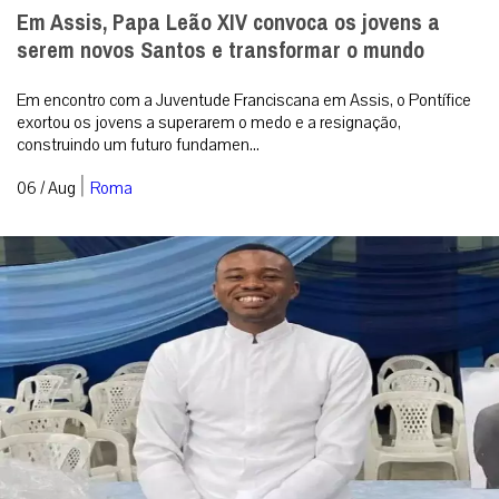
Seminarista sequestrado no centro-norte da
Nigéria está em liberdade
Kelvin Ochai conseguiu escapar ileso do cativeiro e reencontrou a
família no estado de Benue; Igreja local segue em oração por
outros católicos ...
|
06 / Aug
Mundo