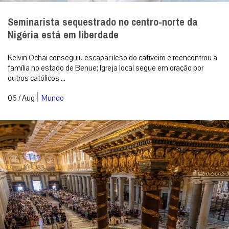
“Deus entra em nossas vidas pela gentileza”,
destaca Cardeal Makrickas na festa de Nossa
Senhora das Neves
Celebração na Basílica Papal de Santa Maria Maior registrou o
milagre da neve e ressaltou que a misericórdia divina continua a
cobrir as feridas...
|
06 / Aug
Roma