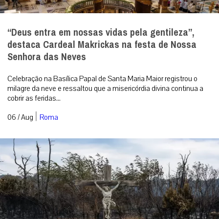
O fogo passou duas vezes, mas o crucifixo
permaneceu de pé
A imagem que emocionou o mundo em meio aos incêndios na
França. Foto: IG @patr...
|
06 / Aug
Mundo
RECEBA NOSSO BOLETIM DIÁRIO