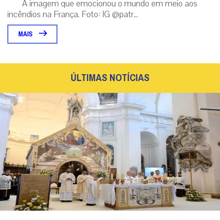
Em Assis, Papa Leão XIV convoca os jovens a
serem novos Santos e transformar o mundo
Em encontro com a Juventude Franciscana em Assis, o Pontífice
exortou os jovens a superarem o medo e a resignação,
construindo um futuro fundamen...
|
06 / Aug
Roma