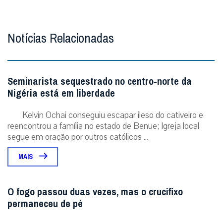
O fogo passou duas vezes, mas o crucifixo
permaneceu de pé
A imagem que emocionou o mundo em meio aos
incêndios na França. Foto: IG @patr...
MAIS
ÚLTIMAS NOTÍCIAS