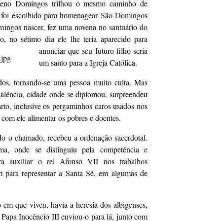
ueno Domingos trilhou o mesmo caminho de
 foi escolhido para homenagear São Domingos
mingos nascer, fez uma novena no santuário do
o, no s
étimo dia ele lhe teria aparecido para
anunciar que seu futuro filho seria
um santo para a Igreja Católica.
os, tornando-se uma pessoa muito culta. Mas
alência, cidade onde se diplomou, surpreendeu
arto, inclusive os pergaminhos caros usados nos
 com ele alimentar os pobres e doentes.
ndo o chamado, recebeu a ordenação sacerdotal.
a, onde se distinguiu pela competência e
ra auxiliar o rei Afonso VII nos trabalhos
 para representar a Santa Sé, em algumas de
 em que viveu, havia a heresia dos albigenses,
 Papa Inocêncio III enviou-o para lá, junto com