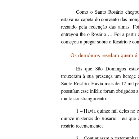
Como o Santo Rosário chego
estava na capela do convento das mon
rezando pela redenção das almas. Fo
entregou-lhe o Rosário … Foi a parti
começou a pregar sobre o Rosário e conv
Os demônios revelam quem é o
Eis que São Domingos estava
trouxeram à sua presença um herege q
Santo Rosário. Havia mais de 12 mil p
possuíam esse infeliz foram obrigados
muito constrangimento.
1 – Havia quinze mil deles no 
quinze mistérios do Rosário – eis que 
rosário recentemente;
2 – Continuaram a testemunhar