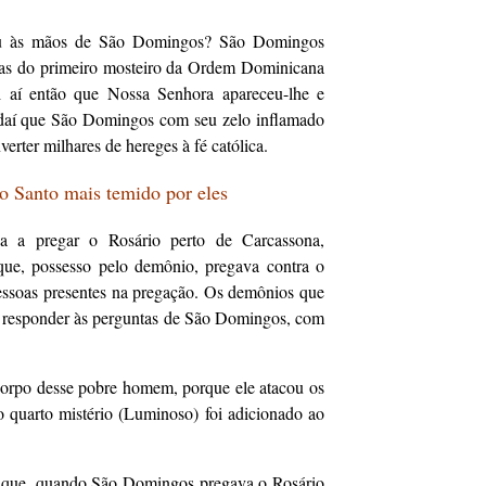
u às mãos de São Domingos? São Domingos
jas do primeiro mosteiro da Ordem Dominicana
i aí então que Nossa Senhora apareceu-lhe e
r daí que São Domingos com seu zelo inflamado
erter milhares de hereges à fé católica.
 Santo mais temido por eles
 a pregar o Rosário perto de Carcassona,
ue, possesso pelo demônio, pregava contra o
essoas presentes na pregação. Os demônios que
 a responder às perguntas de São Domingos, com
corpo desse pobre homem, porque ele atacou os
o quarto mistério (Luminoso) foi adicionado ao
 que, quando São Domingos pregava o Rosário