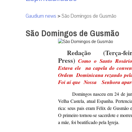
Gaudium news
>
São Domingos de Gusmão
São Domingos de Gusmão
Redação (Terça-fe
Press)
Como o Santo Rosári
Estava ele na capela do conve
Ordem Dominicana rezando
pel
Foi aí que Nossa
Senhora apar
Domingos nasceu em 24 de junh
Velha Castela, atual Espanha. Pertencia
rica: seus pais eram Félix de Gusmão 
O primeiro tornou-se sacerdote e morr
a mãe, foi beatificado pela Igreja.