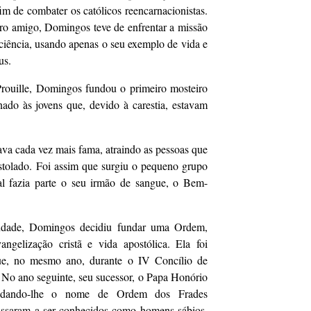
m de combater os católicos reencarnacionistas.
aro amigo, Domingos teve de enfrentar a missão
iciência, usando apenas o seu exemplo de vida e
us.
ouille, Domingos fundou o primeiro mosteiro
ado às jovens que, devido à carestia, estavam
a cada vez mais fama, atraindo as pessoas que
stolado. Foi assim que surgiu o pequeno grupo
l fazia parte o seu irmão de sangue, o Bem-
andade, Domingos decidiu fundar uma Ordem,
gelização cristã e vida apostólica. Ela foi
que, no mesmo ano, durante o IV Concílio de
 No ano seguinte, seu sucessor, o Papa Honório
va, dando-lhe o nome de Ordem dos Frades
assaram a ser conhecidos como homens sábios,