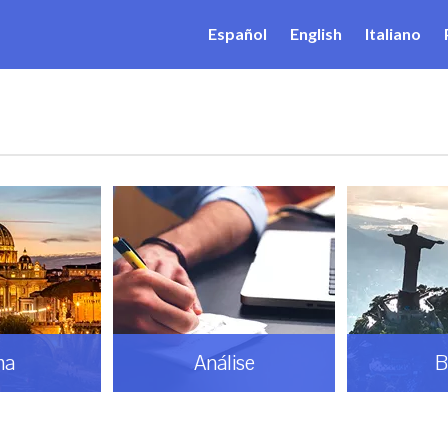
Español
English
Italiano
ma
Análise
B