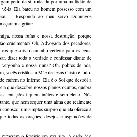
irgem perto de si, rodeada por uma multidão de
e vê-la. Ela bateu no homem possesso com um
isse: – Responda ao meu servo Domingos
meçaram a gritar:
miga, nossa ruína e nossa destruição, porque
r tão cruelmente? Oh, Advogada dos pecadores,
, vós que sois o caminho certeiro para os céus,
ar, dizer toda a verdade e confessar diante de
 vergonha e nossa ruína? Oh, pobres de nós,
m, vocês cristãos: a Mãe de Jesus Cristo é todo-
de caírem no Inferno. Ela é o Sol que destrói a
É ela que descobre nossos planos ocultos, quebra
as tentações fiquem inúteis e sem efeito. Nós
utante, que nem sequer uma alma que realmente
a conosco; um simples suspiro que ela oferece à
que todas as orações, desejos e aspirações de
os rezassem o Rosário em voz alta. A cada Ave