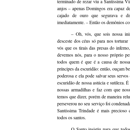
terminado de rezar viu a Santíssima V
anjos – apenas Domingos era capaz d
cajado de ouro que segurava e d
imediatamente. – Então os demônios co
– Oh, vós, que sois nossa ini
desceste dos céus só para nos tortura
vós que os tirais das presas do inferno
devemos nós, para o nosso próprio pes
todos quem é que é a causa de nossa
príncipes da escuridão: então, ouçam be
poderosa e ela pode salvar seus servos 
escuridão de nossa astúcia e sutileza. 
nossas armadilhas e faz com que noss
temos que dizer, porém de maneira rel
perseverou no seu serviço foi condenad
Santíssima Trindade é mais precioso 
todos os santos.
O Santo insistiu para que tod