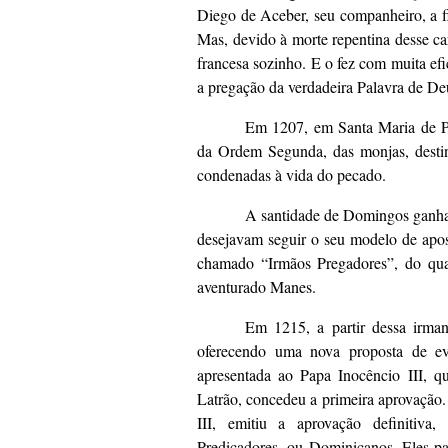
Diego de Aceber, seu companheiro, a fi
Mas, devido à morte repentina desse c
francesa sozinho. E o fez com muita ef
a pregação da verdadeira Palavra de De
Em 1207, em Santa Maria de Pr
da Ordem Segunda, das monjas, destin
condenadas à vida do pecado.
A santidade de Domingos ganhav
desejavam seguir o seu modelo de apo
chamado “Irmãos Pregadores”, do qua
aventurado Manes.
Em 1215, a partir dessa irm
oferecendo uma nova proposta de evan
apresentada ao Papa Inocêncio III, 
Latrão, concedeu a primeira aprovação.
III, emitiu a aprovação definiti
Predicadores, ou Dominicanos. Eles p