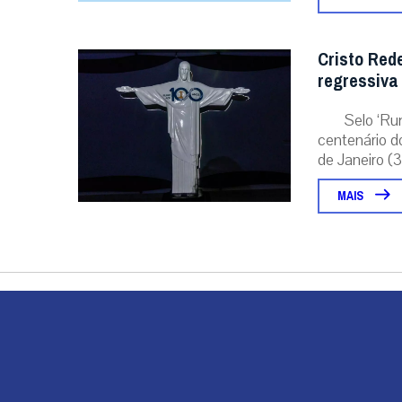
Cristo Red
regressiva
Selo ‘Ru
centenário d
de Janeiro (31
MAIS