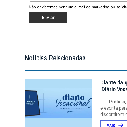
Não enviaremos nenhum e-mail de marketing ou solicit
Enviar
Notícias Relacionadas
Diante da 
‘Diário Voc
Publicaç
e escrita pa
discernirem o.
MAIS