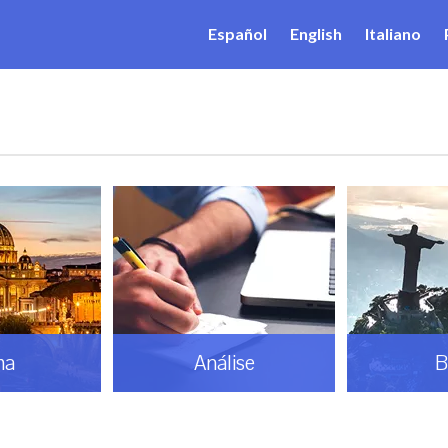
Español
English
Italiano
ma
Análise
B