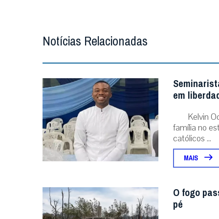
Notícias Relacionadas
Seminarist
em liberda
Kelvin O
família no e
católicos ...
MAIS
O fogo pas
pé