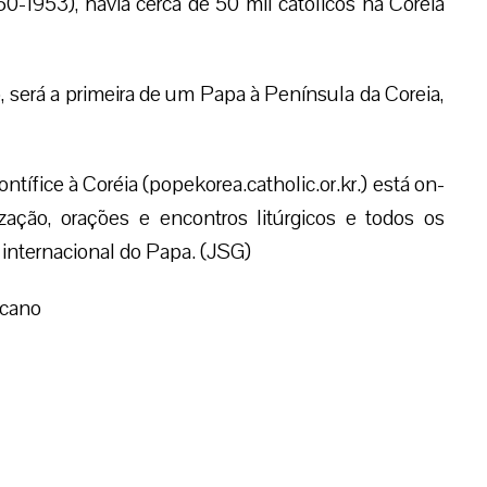
0-1953), havia cerca de 50 mil católicos na Coreia
o, será a primeira de um Papa à Península da Coreia,
ontífice à Coréia (popekorea.catholic.or.kr.) está on-
zação, orações e encontros litúrgicos e todos os
 internacional do Papa. (JSG)
icano