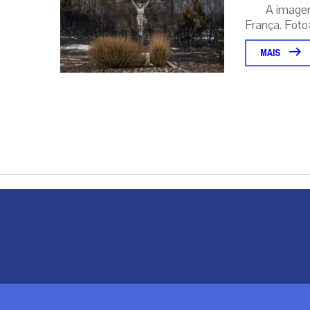
A image
França. Foto:
MAIS