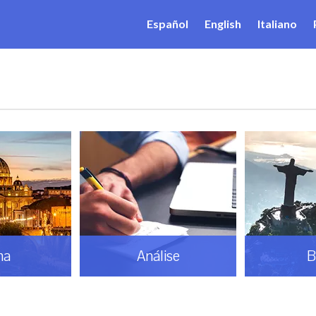
Español
English
Italiano
ma
Análise
B