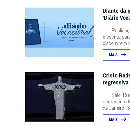
Diante da 
‘Diário Voc
Publicaç
e escrita pa
discernirem o.
MAIS
Cristo Red
regressiva
Selo ‘Ru
centenário d
de Janeiro (31
MAIS