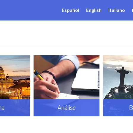
Español
English
Italiano
ma
Análise
B