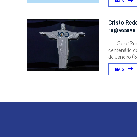
MAIS
Cristo Red
regressiva
Selo ‘Ru
centenário d
de Janeiro (31
MAIS