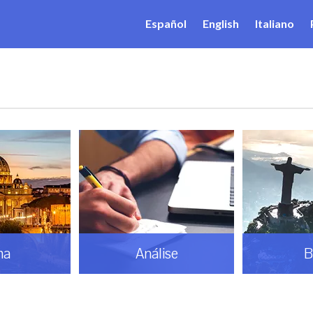
Español
English
Italiano
ma
Análise
B