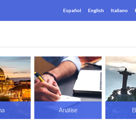
Español
English
Italiano
ma
Análise
B