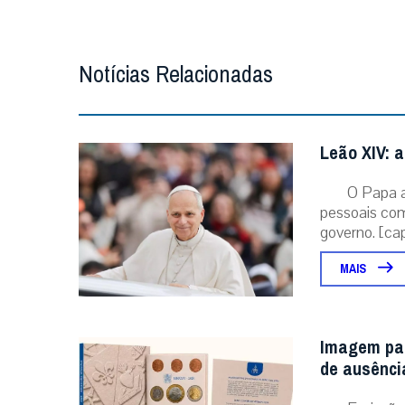
Notícias Relacionadas
Leão XIV: a
O Papa 
pessoais com
governo. [capt
MAIS
Imagem pap
de ausênci