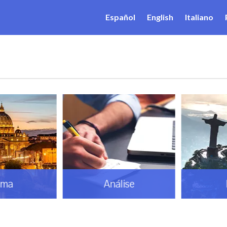
Español
English
Italiano
ma
Análise
B