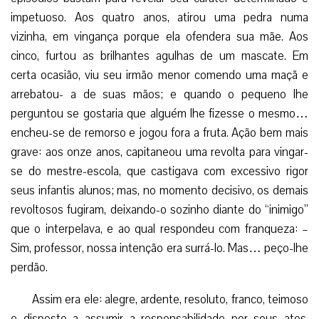
impetuoso. Aos quatro anos, atirou uma pedra numa
vizinha, em vingança porque ela ofendera sua mãe. Aos
cinco, furtou as brilhantes agulhas de um mascate. Em
certa ocasião, viu seu irmão menor comendo uma maçã e
arrebatou- a de suas mãos; e quando o pequeno lhe
perguntou se gostaria que alguém lhe fizesse o mesmo…
encheu-se de remorso e jogou fora a fruta. Ação bem mais
grave: aos onze anos, capitaneou uma revolta para vingar-
se do mestre-escola, que castigava com excessivo rigor
seus infantis alunos; mas, no momento decisivo, os demais
revoltosos fugiram, deixando-o sozinho diante do “inimigo”
que o interpelava, e ao qual respondeu com franqueza: –
Sim, professor, nossa intenção era surrá-lo. Mas… peço-lhe
perdão.
Assim era ele: alegre, ardente, resoluto, franco, teimoso
e disposto a assumir a responsabilidade por seus atos.