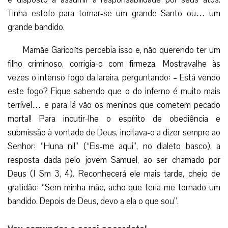
Tinha estofo para tornar-se um grande Santo ou… um
grande bandido.
Mamãe Garicoïts percebia isso e, não querendo ter um
filho criminoso, corrigia-o com firmeza. Mostravalhe às
vezes o intenso fogo da lareira, perguntando: – Está vendo
este fogo? Fique sabendo que o do inferno é muito mais
terrível… e para lá vão os meninos que cometem pecado
mortal! Para incutir-lhe o espírito de obediência e
submissão à vontade de Deus, incitava-o a dizer sempre ao
Senhor: “Huna ni!” (“Eis-me aqui”, no dialeto basco), a
resposta dada pelo jovem Samuel, ao ser chamado por
Deus (I Sm 3, 4). Reconhecerá ele mais tarde, cheio de
gratidão: “Sem minha mãe, acho que teria me tornado um
bandido. Depois de Deus, devo a ela o que sou”.