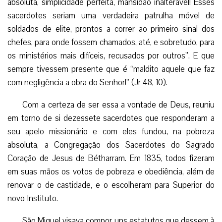
absoluta, simplicidade perfeita, mansidão inalterável! Esses
sacerdotes seriam uma verdadeira patrulha móvel de
soldados de elite, prontos a correr ao primeiro sinal dos
chefes, para onde fossem chamados, até, e sobretudo, para
os ministérios mais difíceis, recusados por outros”. E que
sempre tivessem presente que é “maldito aquele que faz
com negligência a obra do Senhor!” (Jr 48, 10).
Com a certeza de ser essa a vontade de Deus, reuniu
em torno de si dezessete sacerdotes que responderam a
seu apelo missionário e com eles fundou, na pobreza
absoluta, a Congregação dos Sacerdotes do Sagrado
Coração de Jesus de Bétharram. Em 1835, todos fizeram
em suas mãos os votos de pobreza e obediência, além de
renovar o de castidade, e o escolheram para Superior do
novo Instituto.
São Miguel visava compor uns estatutos que dessem à