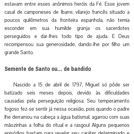
estavam entre esses anônimos heróis da Fé. Esse jovem
casal de camponeses de Ibarre, vilarejo francês situado a
poucos quilômetros da fronteira espanhola, não temia
esconder em sua humilde granja os sacerdotes
perseguidos e dar-lhes todo tipo de ajuda. E Deus
recompensou sua generosidade, dando-lhe por filho um
grande Santo.
Semente de Santo ou… de bandido
Nascido a 15 de abril de 1797, Miguel só pôde ser
batizado seis meses depois, devido às dificuldades
causadas pela perseguição religiosa. Seu temperamento
fogoso fez-se sentir já nessa ocasião, pois quando o padre
lhe derramou na cabeça a água batismal, agarrou com suas
mãozinhas a folha do ritual e a rasgou! Alguns pequenos
episódios bastam para revelar seu caráter determinado e