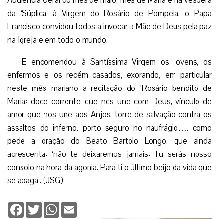
Audiência Geral do mês de maio, mês de Maria e na véspera
da ‘Súplica’ à Virgem do Rosário de Pompeia, o Papa
Francisco convidou todos a invocar a Mãe de Deus pela paz
na Igreja e em todo o mundo.
E encomendou à Santíssima Virgem os jovens, os
enfermos e os recém casados, exorando, em particular
neste mês mariano a recitação do ‘Rosário bendito de
Maria: doce corrente que nos une com Deus, vínculo de
amor que nos une aos Anjos, torre de salvação contra os
assaltos do inferno, porto seguro no naufrágio…, como
pede a oração do Beato Bartolo Longo, que ainda
acrescenta: ‘não te deixaremos jamais: Tu serás nosso
consolo na hora da agonia. Para ti o último beijo da vida que
se apaga’. (JSG)
Facebook
Twitter
WhatsApp
Email