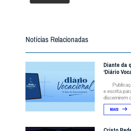
Notícias Relacionadas
Diante da 
‘Diário Voc
Publicaç
e escrita pa
discernirem o.
MAIS
Cristo Red