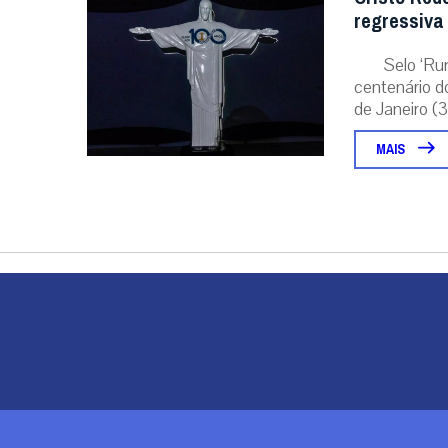
regressiva
Selo ‘Ru
centenário d
de Janeiro (31
MAIS