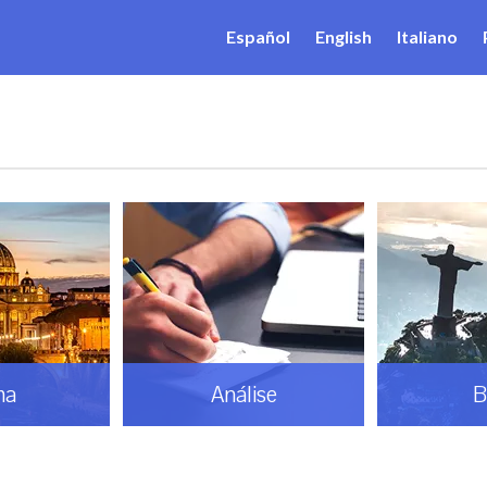
Español
English
Italiano
ma
Análise
B