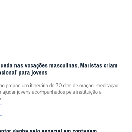
queda nas vocações masculinas, Maristas criam
acional’ para jovens
ão propõe um itinerário de 70 dias de oração, meditação
ra ajudar jovens acompanhados pela instituição a
..
entor ganha selo especial em contagem