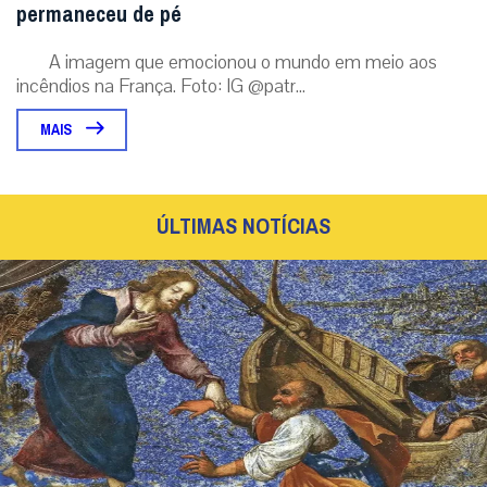
permaneceu de pé
A imagem que emocionou o mundo em meio aos
incêndios na França. Foto: IG @patr...
MAIS
ÚLTIMAS NOTÍCIAS